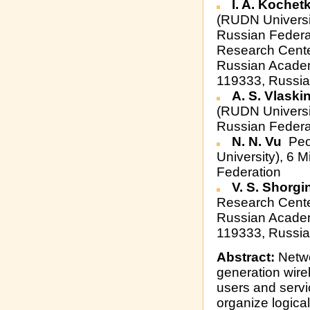
I. A. Kochet
(RUDN Universi
Russian Federat
Research Cente
Russian Academ
119333, Russia
A. S. Vlaski
(RUDN Universi
Russian Federa
N. N. Vu
Peop
University), 6 
Federation
V. S. Shorgi
Research Cente
Russian Academ
119333, Russia
Abstract:
Networ
generation wire
users and servic
organize logical