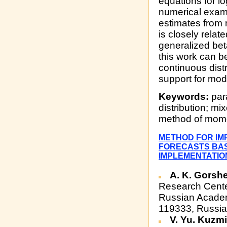
equations for l
numerical exampl
estimates from 
is closely rela
generalized beta
this work can b
continuous dist
support for mod
Keywords:
par
distribution; mi
method of mome
METHOD FOR I
FORECASTS BAS
IMPLEMENTATION
A. K. Gorsh
Research Cente
Russian Academ
119333, Russia
V. Yu. Kuzm