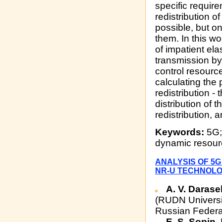
specific require
redistribution 
possible, but o
them. In this wo
of impatient ela
transmission by
control resource
calculating the 
redistribution - 
distribution of 
redistribution, a
Keywords:
5G; 
dynamic resource
ANALYSIS OF 5
NR-U TECHNOL
А. V. Darase
(RUDN Universi
Russian Federa
E. S. Sopin
P