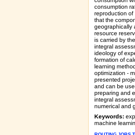
consumption wh
consumption rat
reproduction of
that the compon
geographically a
resource reserve
is carried by t
integral assess
ideology of expe
formation of ca
learning method
optimization - 
presented projec
and can be used
preparing and e
integral assessm
numerical and g
Keywords:
exp
machine learni
ROUTING JOBS 