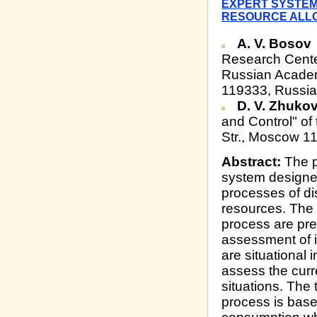
EXPERT SYSTEM
RESOURCE ALL
A. V. Bosov
Research Cente
Russian Academ
119333, Russia
D. V. Zhuko
and Control" of
Str., Moscow 1
Abstract:
The p
system designe
processes of di
resources. The 
process are pres
assessment of i
are situational 
assess the curr
situations. The 
process is base