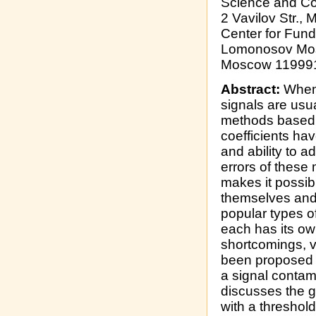
Science and Co
2 Vavilov Str.
Center for Fun
Lomonosov Mosc
Moscow 119991
Abstract:
When 
signals are usu
methods based 
coefficients ha
and ability to a
errors of these 
makes it possib
themselves and
popular types o
each has its ow
shortcomings, v
been proposed i
a signal contam
discusses the g
with a threshold