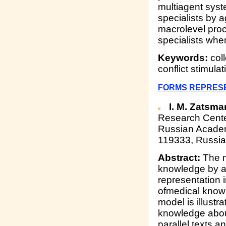
multiagent syst
specialists by 
macrolevel proce
specialists whe
Keywords:
coll
conflict stimulat
FORMS REPRESE
I. M. Zatsm
Research Cente
Russian Academ
119333, Russia
Abstract:
The m
knowledge by a 
representation i
ofmedical know
model is illust
knowledge abou
parallel texts 