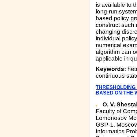
is available to 
long-run syste
based policy gr
construct such a
changing discre
individual polic
numerical exam
algorithm can o
applicable in q
Keywords:
het
continuous stat
THRESHOLDING 
BASED ON THE 
O. V. Shest
Faculty of Com
Lomonosov Mosc
GSP-1, Moscow 
Informatics Pr