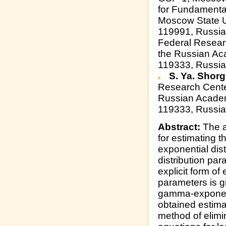
for Fundamenta
Moscow State U
119991, Russian
Federal Resear
the Russian Ac
119333, Russia
S. Ya. Shorg
Research Cente
Russian Academ
119333, Russia
Abstract:
The a
for estimating 
exponential dist
distribution pa
explicit form of
parameters is g
gamma-exponenti
obtained estimat
method of elimi