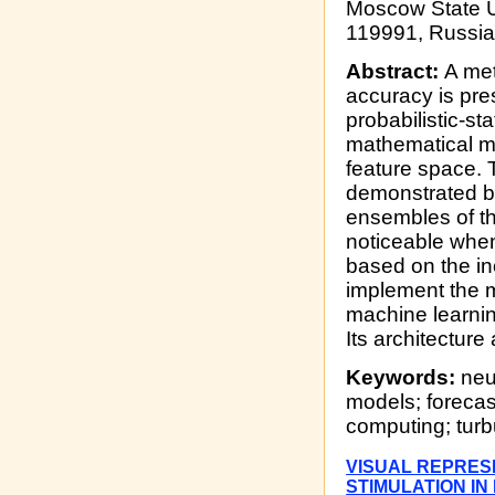
Moscow State U
119991, Russia
Abstract:
A met
accuracy is pre
probabilistic-s
mathematical mo
feature space. 
demonstrated by
ensembles of th
noticeable when
based on the in
implement the m
machine learnin
Its architecture
Keywords:
neur
models; forecast
computing; turb
VISUAL REPRES
STIMULATION IN