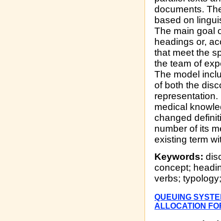
documents. The
based on lingui
The main goal of
headings or, a
that meet the sp
the team of exp
The model inclu
of both the dis
representation. 
medical knowled
changed definiti
number of its m
existing term w
Keywords:
disc
concept; headi
verbs; typolog
QUEUING SYSTE
ALLOCATION FO