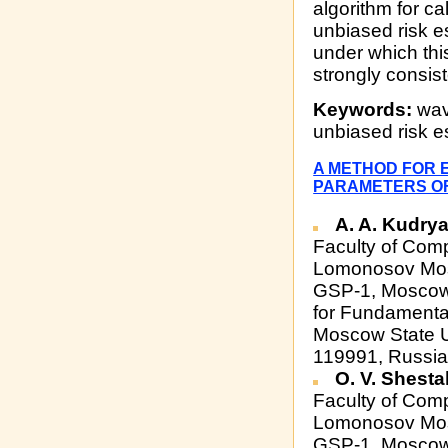
algorithm for ca
unbiased risk e
under which thi
strongly consist
Keywords:
wave
unbiased risk e
A METHOD FOR 
PARAMETERS OF
A. A. Kudry
Faculty of Com
Lomonosov Mosc
GSP-1, Moscow
for Fundamenta
Moscow State U
119991, Russia
O. V. Shest
Faculty of Com
Lomonosov Mosc
GSP-1, Moscow