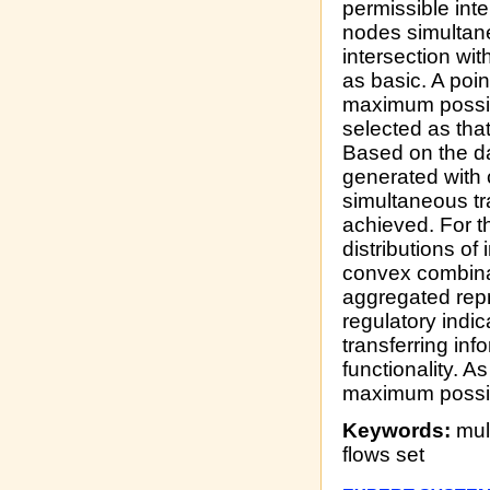
permissible int
nodes simultane
intersection wi
as basic. A poin
maximum possibl
selected as that
Based on the da
generated with 
simultaneous tr
achieved. For t
distributions of
convex combinat
aggregated repr
regulatory indi
transferring in
functionality. A
maximum possib
Keywords:
mult
flows set