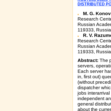
DISTRIBUTED P
M. G. Konov
Research Cente
Russian Academ
119333, Russia
R. V. Razum
Research Cente
Russian Academ
119333, Russia
Abstract:
The p
servers, operati
Each server has
in, first out) q
(without precedi
dispatcher whic
jobs interarriva
independent and
general distribu
about the curren