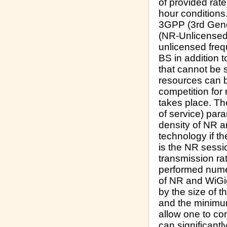
of provided rate
hour conditions
3GPP (3rd Gene
(NR-Unlicensed)
unlicensed freq
BS in addition t
that cannot be 
resources can b
competition for
takes place. The
of service) par
density of NR 
technology if th
is the NR sessi
transmission ra
performed numer
of NR and WiGig
by the size of t
and the minimum
allow one to co
can significantl