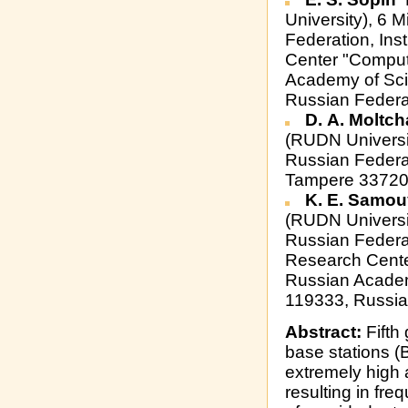
University), 6 
Federation, Ins
Center "Comput
Academy of Sci
Russian Federa
D. А. Moltc
(RUDN Universi
Russian Federa
Tampere 33720,
K. E. Samou
(RUDN Universi
Russian Federat
Research Cente
Russian Academ
119333, Russia
Abstract:
Fifth
base stations (
extremely high a
resulting in fre