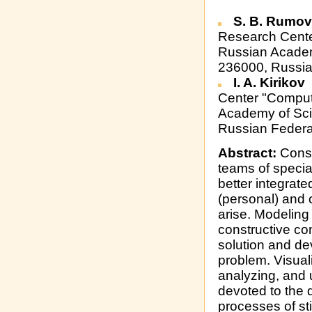
S. B. Rumo
Research Cente
Russian Academy
236000, Russia
I. A. Kirikov
K
Center "Comput
Academy of Scie
Russian Federa
Abstract:
Consi
teams of special
better integrate
(personal) and c
arise. Modeling
constructive con
solution and dev
problem. Visuali
analyzing, and 
devoted to the 
processes of sti