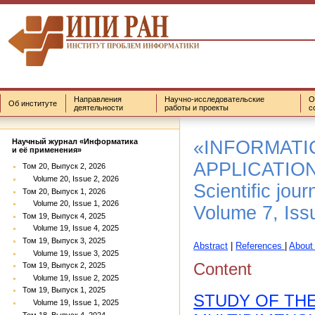
Направления
Научно-исследовательские
О
Об институте
деятельности
работы и проекты
с
«INFORMATI
Научный журнал «Информатика
и её применения»
APPLICATIO
Том 20, Выпуск 2, 2026
Volume 20, Issue 2, 2026
Scientific jour
Том 20, Выпуск 1, 2026
Volume 20, Issue 1, 2026
Volume 7, Iss
Том 19, Выпуск 4, 2025
Volume 19, Issue 4, 2025
Том 19, Выпуск 3, 2025
Abstract
|
References
|
About
Volume 19, Issue 3, 2025
Content
Том 19, Выпуск 2, 2025
Volume 19, Issue 2, 2025
Том 19, Выпуск 1, 2025
STUDY OF TH
Volume 19, Issue 1, 2025
Том 18, Выпуск 4, 2024