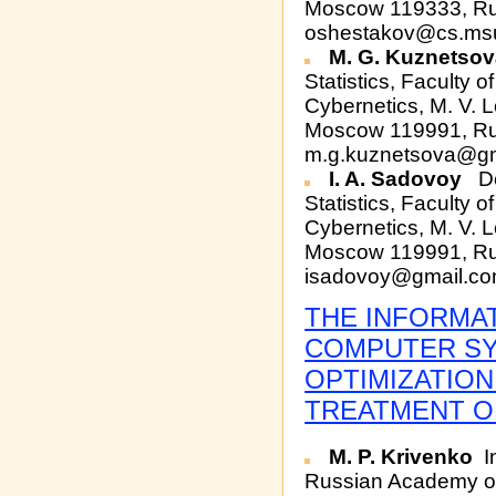
Moscow 119333, Rus
oshestakov@cs.ms
M. G. Kuznetso
Statistics, Faculty
Cybernetics, M. V.
Moscow 119991, Rus
m.g.kuznetsova@g
I. A. Sadovoy
De
Statistics, Faculty
Cybernetics, M. V.
Moscow 119991, Rus
isadovoy@gmail.c
THE INFORMAT
COMPUTER SY
OPTIMIZATION
TREATMENT OF
M. P. Krivenko
In
Russian Academy o