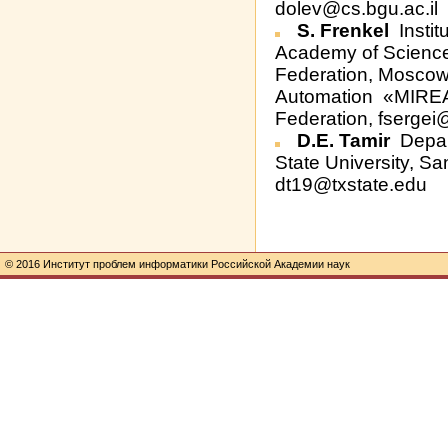
dolev@cs.bgu.ac.il
S. Frenkel
Instit
Academy of Scienc
Federation, Moscow I
Automation «MIREA
Federation, fsergei
D.E. Tamir
Depar
State University, S
dt19@txstate.edu
© 2016 Институт проблем информатики Российской Академии наук