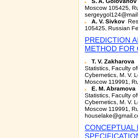
S. A. Golovanov
Moscow 105425, Ru
sergeygol124@mail
A. V. Sivkov
Rese
105425, Russian Fe
PREDICTION A
METHOD FOR 
T. V. Zakharova
Statistics, Faculty
Cybernetics, M. V.
Moscow 119991, Rus
E. M. Abramova
Statistics, Faculty
Cybernetics, M. V.
Moscow 119991, Rus
houselake@gmail.
CONCEPTUAL 
SPECIFICATIO