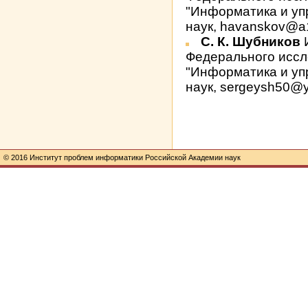
"Информатика и уп
наук, havanskov@a17
С. К. Шубников
И
Федерального иссл
"Информатика и уп
наук, sergeysh50@
© 2016 Институт проблем информатики Российской Академии наук