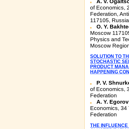
A. V. Ogalts
of Economics, 
Federation, An
117105, Russia
O. Y. Bakht
Moscow 117105,
Physics and Tec
Moscow Region
SOLUTION TO T
STOCHASTIC SE
PRODUCT MANAG
HAPPENING CO
P. V. Shnur
of Economics, 
Federation
A. Y. Egoro
Economics, 34 
Federation
THE INFLUENCE