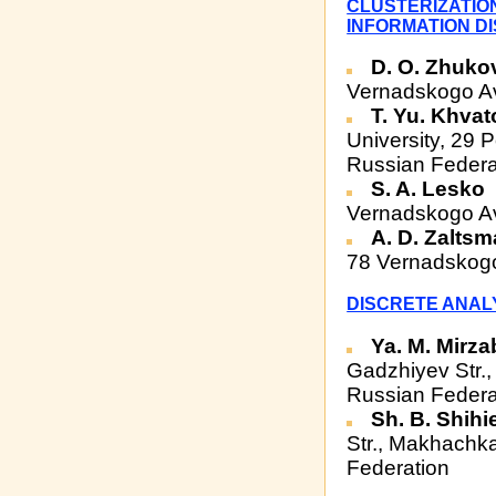
CLUSTERIZATIO
INFORMATION D
D. O. Zhuk
Vernadskogo Av
T. Yu. Khva
University, 29 
Russian Federa
S. A. Lesko
Vernadskogo Av
A. D. Zalts
78 Vernadskogo
DISCRETE ANALY
Ya. M. Mirz
Gadzhiyev Str.
Russian Federa
Sh. B. Shih
Str., Makhachk
Federation