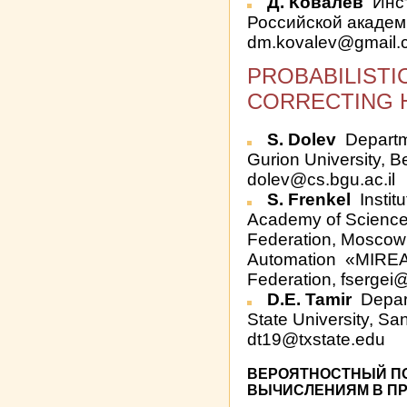
Д. Ковалев
Инст
Российской академи
dm.kovalev@gmail.
PROBABILISTI
CORRECTING 
S. Dolev
Departm
Gurion University, B
dolev@cs.bgu.ac.il
S. Frenkel
Instit
Academy of Scienc
Federation, Moscow I
Automation «MIREA
Federation, fsergei@
D.E. Tamir
Depar
State University, S
dt19@txstate.edu
ВЕРОЯТНОСТНЫЙ П
ВЫЧИСЛЕНИЯМ В ПР