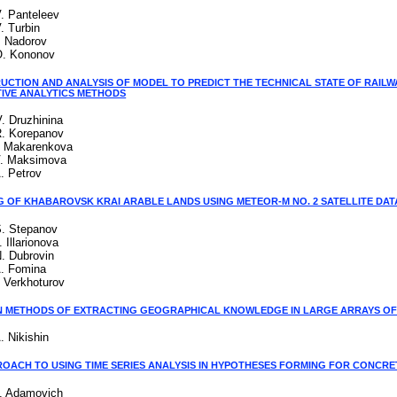
V. Panteleev
. Turbin
. Nadorov
O. Kononov
UCTION AND ANALYSIS OF MODEL TO PREDICT THE TECHNICAL STATE OF RAILW
TIVE ANALYTICS METHODS
. Druzhinina
R. Korepanov
V. Makarenkova
V. Maksimova
. Petrov
G OF KHABAROVSK KRAI ARABLE LANDS USING METEOR-M NO. 2 SATELLITE DAT
S. Stepanov
. Illarionova
N. Dubrovin
A. Fomina
. Verkhoturov
 METHODS OF EXTRACTING GEOGRAPHICAL KNOWLEDGE IN LARGE ARRAYS OF 
. Nikishin
ROACH TO USING TIME SERIES ANALYSIS IN HYPOTHESES FORMING FOR CONCRET
M. Adamovich