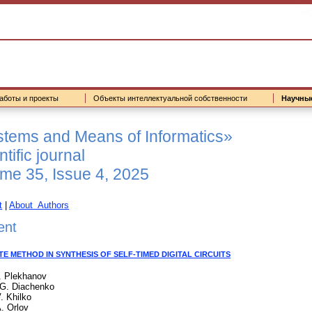
аботы и проекты
Объекты интеллектуальной собственности
Научны
tems and Means of Informatics»
ntific journal
me 35, Issue 4, 2025
t
|
About Authors
ent
E METHOD IN SYNTHESIS OF SELF-TIMED DIGITAL CIRCUITS
P. Plekhanov
 G. Diachenko
. Khilko
. Orlov