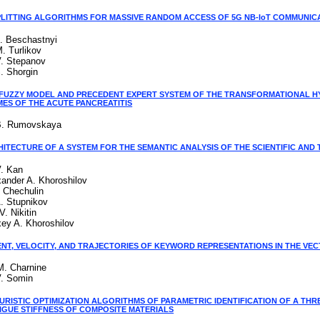
PLITTING ALGORITHMS FOR MASSIVE RANDOM ACCESS OF 5G NB-IoT COMMUNIC
A. Beschastnyi
. Turlikov
V. Stepanov
. Shorgin
FUZZY MODEL AND PRECEDENT EXPERT SYSTEM OF THE TRANSFORMATIONAL HY
ES OF THE ACUTE PANCREATITIS
B. Rumovskaya
HITECTURE OF A SYSTEM FOR THE SEMANTIC ANALYSIS OF THE SCIENTIFIC AN
V. Kan
xander A. Khoroshilov
. Chechulin
A. Stupnikov
V. Nikitin
xey A. Khoroshilov
NT, VELOCITY, AND TRAJECTORIES OF KEYWORD REPRESENTATIONS IN THE VE
M. Charnine
V. Somin
URISTIC OPTIMIZATION ALGORITHMS OF PARAMETRIC IDENTIFICATION OF A TH
TIGUE STIFFNESS OF COMPOSITE MATERIALS