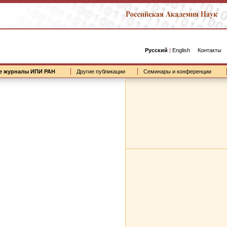
Русский
|
English
Контакты
е журналы ИПИ РАН
Другие публикации
Семинары и конференции