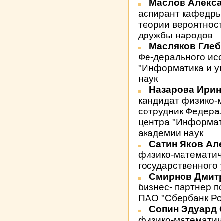
Маслов Алекс
аспирант кафедры
теории вероятнос
дружбы народов
Масляков Гле
Фе-дерального ис
"Информатика и у
наук
Назарова Ири
кандидат физико-
сотрудник Федера
центра "Информат
академии наук
Сатин Яков А
физико-математич
государственного
Смирнов Дмит
бизнес- партнер 
ПАО "Сбербанк Ро
Сопин Эдуард
физико-математич