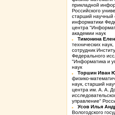
прикладной инфор
Российского унив
старший научный 
информатики Феде
центра "Информат
академии наук
Тимонина Елен
технических наук
сотрудник Инстит
Федерального исс
"Информатика и у
наук
Торшин Иван 
физико-математич
наук, старший на
центра им. А. А.
исследовательско
управление" Росс
Усов Илья Ан
Вологодского гос