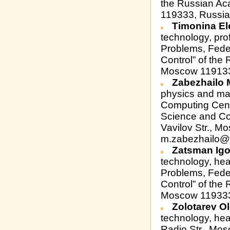
the Russian Ac
119333, Russia
Timonina El
technology, prof
Problems, Fede
Control” of the
Moscow 119133,
Zabezhailo M
physics and mat
Computing Cent
Science and Co
Vavilov Str., M
m.zabezhailo@
Zatsman Igo
technology, head
Problems, Fede
Control” of the
Moscow 119333
Zolotarev O
technology, hea
Radio Str., Mos