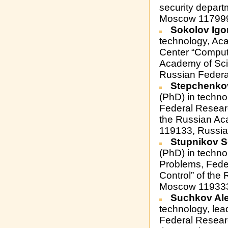
security depart
Moscow 117999,
Sokolov Igo
technology, Aca
Center “Comput
Academy of Sci
Russian Federat
Stepchenkov
(PhD) in techno
Federal Resear
the Russian Ac
119133, Russia
Stupnikov S
(PhD) in technol
Problems, Fede
Control” of the
Moscow 119333,
Suchkov Al
technology, lead
Federal Resear