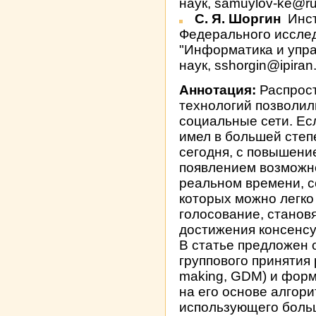
наук, samuylov-ke@ru
С. Я. Шоргин
Инст
Федерального исслед
"Информатика и упра
наук, sshorgin@ipiran
Аннотация:
Распрост
технологий позволил
социальные сети. Ес
имел в большей степ
сегодня, с повышени
появлением возможн
реальном времени, с
которых можно легко
голосование, стано
достижения консенсу
В статье предложен 
группового принятия 
making, GDM) и фор
на его основе алгор
использующего боль