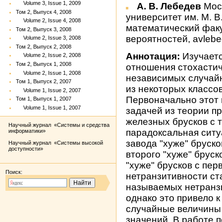
Volume 3, Issue 1, 2009
А. В. Лебедев
Мос
Том 2, Выпуск 4, 2008
университет им. М. В
Volume 2, Issue 4, 2008
математический факу
Том 2, Выпуск 3, 2008
вероятностей, avleb
Volume 2, Issue 3, 2008
Том 2, Выпуск 2, 2008
Аннотация:
Изучаетс
Volume 2, Issue 2, 2008
Том 2, Выпуск 1, 2008
отношения стохастич
Volume 2, Issue 1, 2008
независимых случай
Том 1, Выпуск 2, 2007
из некоторых классо
Volume 1, Issue 2, 2007
Первоначально этот 
Том 1, Выпуск 1, 2007
Volume 1, Issue 1, 2007
задачей из теории п
железных брусков с 
Научный журнал «Системы и средства
парадоксальная ситуа
информатики»
завода "хуже" бруско
Научный журнал «Системы высокой
доступности»
второго "хуже" бруско
"хуже" брусков с пе
Поиск:
нетранзитивности ст
называемых нетранзи
однако это привело 
случайные величины
значений. В работе п