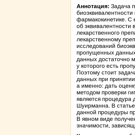
Аннотация:
Задача п
биоэквивалентности 
фармакокинетике. С
об эквивалентности 
лекарственного пре
лекарственному преп
исследований биоэкв
пропущенных данных.
данных достаточно м
у которого есть про
Поэтому стоит зада
данных при принятии
а именно: дать оцен
методом проверки ги
является процедура 
Шуирманна. В статье
данной процедуры п
В явном виде получе
значимости, зависящ