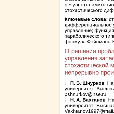
результата имитаци
стохастического ди
Ключевые слова:
ст
дифференциальное у
управление; функци
параболического типа
формула Фейнмана-
О решении проб
управления запас
стохастической 
непрерывно про
П. В. Шнурков
На
университет "Высшая
pshnurkov@hse.ru
Н. А. Вахтанов
На
университет "Высшая
Vakhtanov1997@maii.