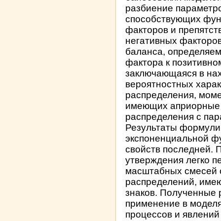
разбиение параметро
способствующих фун
факторов и препятс
негативных факторов
баланса, определяем
фактора к позитивном
заключающаяся в на
вероятностных харак
распределения, моме
имеющих априорные
распределения с пар
Результаты формули
экспоненциальной фу
свойств последней. 
утверждения легко 
масштабных смесей 
распределений, име
знаков. Полученные 
применение в моделя
процессов и явлени