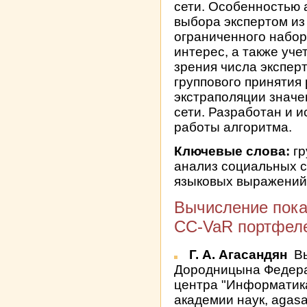
сети. Особенностью 
выбора экспертом из
ограниченного набор
интерес, а также уче
зрения числа экспер
группового принятия
экстраполяции знач
сети. Разработан и 
работы алгоритма.
Ключевые слова:
гр
анализ социальных се
языковых выражени
Вычисление пока
CC-VaR портфеле
Г. А. Агасандян
Вы
Дородницына Федера
центра "Информатика
академии наук, agas