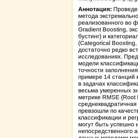
Аннотация:
Проведен
метода экстремально
реализованного во ф
Gradient Boosting, 
бустинг) и категори
(Categorical Boosting
достаточно редко вс
исследованиях. Пре
модели классификац
точности заполнения
примере 14 станций 
в задачах классифик
весьма умеренных зн
метрике RMSE (Root 
среднеквадратичная
превзошли по качест
классификации и ре
могут быть успешно 
непосредственного а
данных методами маш