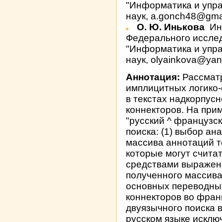
"Информатика и упр
наук, a.gonch48@gma
О. Ю. Инькова
Ин
Федерального исслед
"Информатика и упр
наук, olyainkova@yan
Аннотация:
Рассматр
имплицитных логико
в текстах надкорпус
коннекторов. На при
"русский ^ французс
поиска: (1) выбор а
массива аннотаций т
которые могут счита
средствами выражени
полученного массива
основных переводны
коннекторов во фран
двуязычного поиска в
русском языке исклю