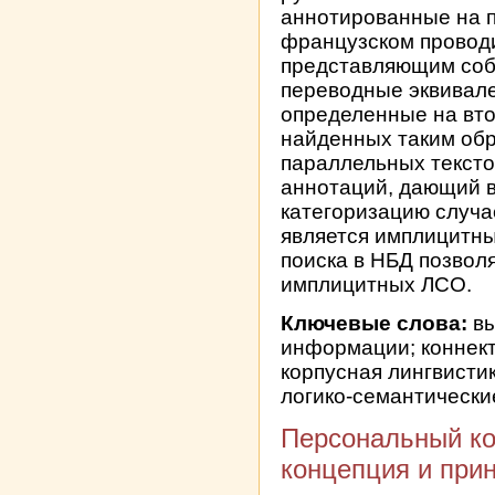
аннотированные на п
французском проводи
представляющим соб
переводные эквивале
определенные на вто
найденных таким об
параллельных тексто
аннотаций, дающий 
категоризацию случа
является имплицитн
поиска в НБД позвол
имплицитных ЛСО.
Ключевые слова:
вы
информации; коннект
корпусная лингвисти
логико-семантическ
Персональный ко
концепция и при