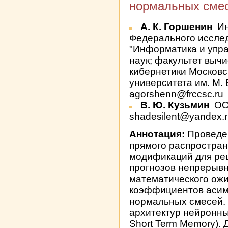
нормальных сме
А. К. Горшенин
Ин
Федерального исслед
"Информатика и упр
наук; факультет выч
кибернетики Московс
университета им. М. 
agorshenn@frccsc.ru
В. Ю. Кузьмин
ОО
shadesilent@yandex.
Аннотация:
Проведен
прямого распростран
модификаций для ре
прогнозов непрерыв
математического ожи
коэффициентов асим
нормальных смесей.
архитектур нейронны
Short Term Memory).