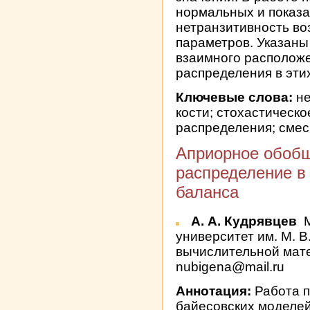
нормальных и показ
нетранзитивность во
параметров. Указаны
взаимного располож
распределения в этих
Ключевые слова:
не
кости; стохастическ
распределения; сме
Априорное обоб
распределение в
баланса
А. А. Кудрявцев
М
университет им. М. В
вычислительной мате
nubigena@mail.ru
Аннотация:
Работа 
байесовских моделе