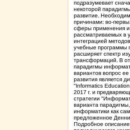
подразумевает снач
некоторой парадигмы
развитие. Необходим
причинами: во-перв
сферы применения и
рассматриваемых в у
интеграцией методов
учебные программы п
расширяет спектр и
трансформаций. В о
парадигмы информати
вариантов вопрос ее
развития является д
"Informatics Educatio
2017 г. и предваряю
стратегии "Информат
варианта парадигмы
информатики как сам
предложенное Деннин
Подробное описание 