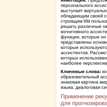
Аннотация:
Предложе
персонального ассис
выступает виртуальн
обладающим своей со
строящим КМ пользов
решать различные за
когнитивного ассист
функции, которые он
представлены основн
которые используютс
ассистентов. Рассмо
которых использован
наиболее перспектив
Ключевые слова:
ко
образовательный асс
знаковая картина ми
языка; диалоговая с
Применение реку
для прогнозиров