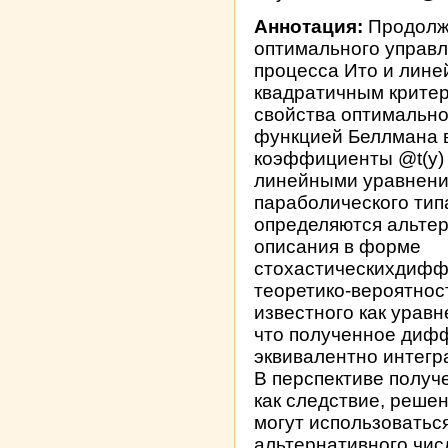
Аннотация:
Продолж
оптимального управ
процесса Ито и лине
квадратичным критер
свойства оптимально
функцией Беллмана вид
коэффициенты @t(y) 
линейными уравнени
параболического тип
определяются альте
описания в форме
стохастическихдифф
теоретико-вероятнос
известного как уравн
что полученное диф
эквивалентно интег
В перспективе получ
как следствие, реше
могут использоватьс
альтернативного чис