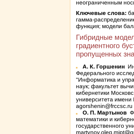
неограниченным нос
Ключевые слова:
ба
гамма-распределени
функция; модели ба
Гибридные модел
градиентного бус
пропущенных зна
А. К. Горшенин
Ин
Федерального исслед
"Информатика и упр
наук; факультет выч
кибернетики Московс
университета имени 
agorshenin@frccsc.ru
О. П. Мартынов
Ф
математики и киберн
государственного уни
martynov.oleg.mipt@g