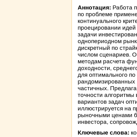
Аннотация:
Работа п
по проблеме примен
континуального крите
проецировании идей 
задачи инвестирован
однопериодном рынке
дискретный по страй
числом сценариев. О
методам расчета фун
доходности, среднег
для оптимального по
рандомизированных ве
частичных. Предлага
точности алгоритмы 
вариантов задач опт
иллюстрируется на 
рыночными ценами ба
инвестора, сопрово
Ключевые слова:
ко