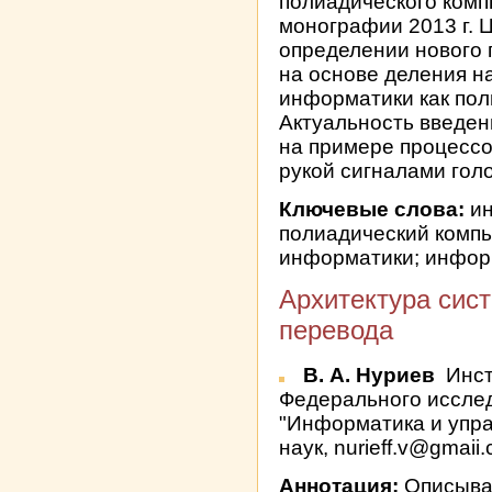
полиадического комп
монографии 2013 г. Ц
определении нового 
на основе деления н
информатики как пол
Актуальность введен
на примере процесс
рукой сигналами голо
Ключевые слова:
ин
полиадический компь
информатики; инфо
Архитектура сис
перевода
В. А. Нуриев
Инст
Федерального исслед
"Информатика и упр
наук, nurieff.v@gmaii
Аннотация:
Описывае