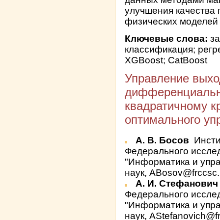
улучшения качества 
физических моделей
Ключевые слова:
за
классификация; регр
XGBoost; CatBoost
Управление выхо
дифференциальн
квадратичному кр
оптимального уп
А. В. Босов
Инсти
Федерального исслед
"Информатика и упр
наук, ABosov@frccsc.
А. И. Стефанови
Федерального исслед
"Информатика и упр
наук, AStefanovich@fr