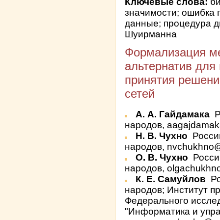
Ключевые слова:
би
значимости; ошибка 
данные; процедура д
Шуирманна
Формализация м
альтернатив для 
принятия решени
сетей
А. А. Гайдамака
Р
народов, aagajdamaka
Н. В. Чухно
Росси
народов, nvchukhno
О. В. Чухно
Росси
народов, olgachukh
К. Е. Самуйлов
Ро
народов; Институт 
Федерального исслед
"Информатика и упр