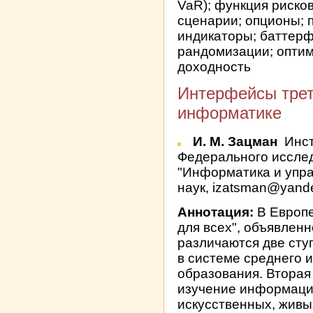
VaR); функция рисков
сценарии; опционы;
индикаторы; баттерф
рандомизации; оптим
доходность
Интерфейсы трет
информатике
И. М. Зацман
Инст
Федерального исслед
"Информатика и упр
наук, izatsman@yand
Аннотация:
В Европе
для всех", объявленн
различаются две ст
в системе среднего 
образования. Вторая
изучение информаци
искусственных, живы