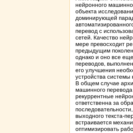
нейронного машинног
объекта исследовани
доминирующей парад
автоматизированног
перевод с использо
сетей. Качество ней
мере превосходит р
предыдущим поколен
однако и оно все еще
переводов, выполнен
его улучшения необх
устройства системы 
В общем случае архи
машинного перевода 
рекуррентные нейрон
ответственна за обр
последовательности,
выходного текста-пе
встраивается механ
оптимизировать раб