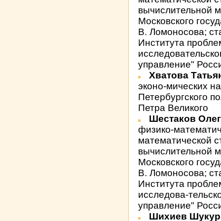
вычислительной м
Московского госуд
В. Ломоносова; с
Института пробле
исследовательско
управление" Росс
Хватова Тать
эконо-мических на
Петербургского п
Петра Великого
Шестаков Оле
физико-математич
математической с
вычислительной м
Московского госуд
В. Ломоносова; с
Института пробле
исследова-тельск
управление" Росс
Шихиев Шукур