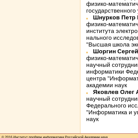
физико-математич
государственного
Шнурков Петр
физико-математич
института электр
нального исследо
"Высшая школа эк
Шоргин Серге
физико-математич
научный сотрудни
информатики Феде
центра "Информат
академии наук
Яковлев Олег
научный сотрудни
Федерального исс
"Информатика и у
наук
© 2016 Институт проблем информатики Российской Академии наук