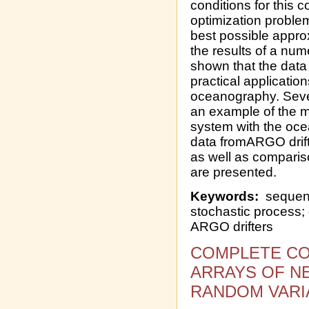
conditions for this 
optimization proble
best possible approx
the results of a num
shown that the data
practical applicatio
oceanography. Sever
an example of the m
system with the oc
data fromARGO drift
as well as comparis
are presented.
Keywords:
sequenc
stochastic process
ARGO drifters
COMPLETE C
ARRAYS OF N
RANDOM VARI