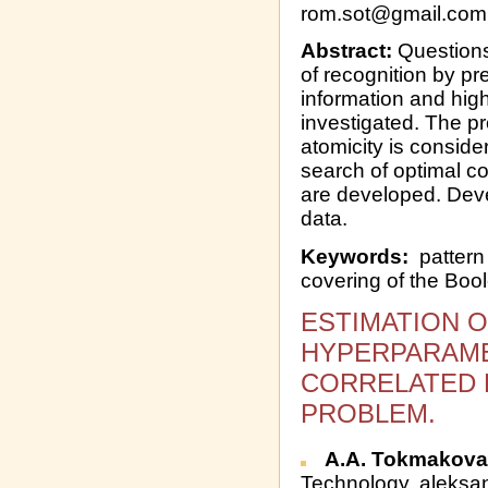
rom.sot@gmail.com
Abstract:
Questions 
of recognition by pr
information and high
investigated. The pr
atomicity is conside
search of optimal co
are developed. Deve
data.
Keywords:
pattern 
covering of the Boo
ESTIMATION O
HYPERPARAME
CORRELATED 
PROBLEM.
A.A. Tokmakov
Technology, aleksa