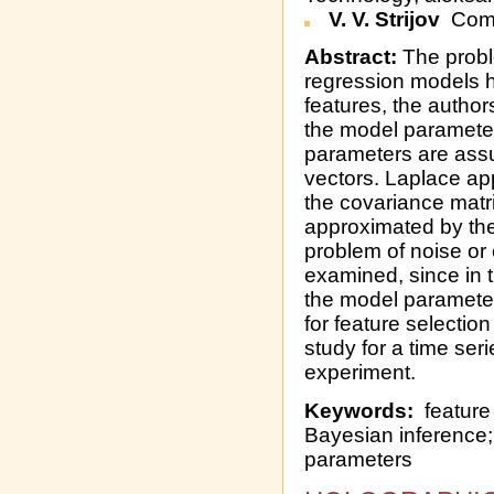
V. V. Strijov
Comp
Abstract:
The proble
regression models h
features, the author
the model paramete
parameters are assu
vectors. Laplace app
the covariance matrix
approximated by the 
problem of noise or 
examined, since in t
the model paramete
for feature selectio
study for a time ser
experiment.
Keywords:
feature 
Bayesian inference;
parameters