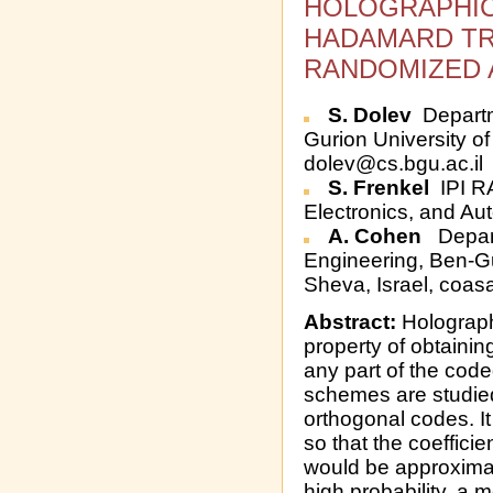
HOLOGRAPHIC
HADAMARD T
RANDOMIZED 
S. Dolev
Departm
Gurion University of
dolev@cs.bgu.ac.il
S. Frenkel
IPI R
Electronics, and Au
A. Cohen
Depar
Engineering, Ben-Gu
Sheva, Israel, coas
Abstract:
Holograph
property of obtainin
any part of the cod
schemes are studi
orthogonal codes. I
so that the coeffic
would be approximat
high probability, a 