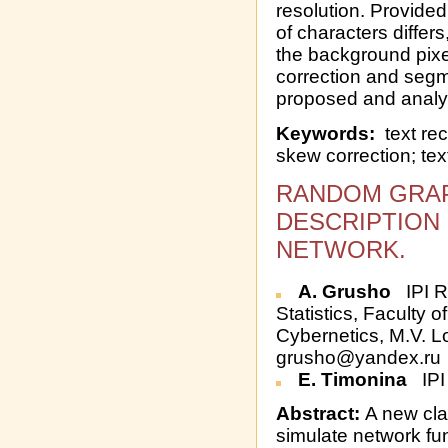
resolution. Provided
of characters differs
the background pixe
correction and segme
proposed and analy
Keywords:
text rec
skew correction; tex
RANDOM GRA
DESCRIPTION 
NETWORK.
A. Grusho
IPI R
Statistics, Faculty
Cybernetics, M.V. 
grusho@yandex.ru
E. Timonina
IPI
Abstract:
A new cla
simulate network func