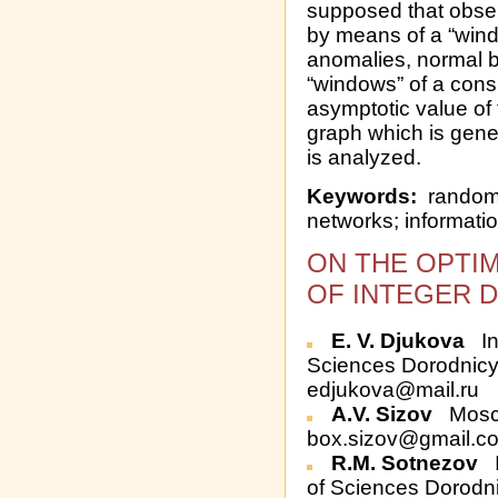
supposed that obser
by means of a “wind
anomalies, normal 
“windows” of a cons
asymptotic value of
graph which is gene
is analyzed.
Keywords:
random 
networks; informati
ON THE OPTI
OF INTEGER D
E. V. Djukova
In
Sciences Dorodnicy
edjukova@mail.ru
A.V. Sizov
Mosco
box.sizov@gmail.c
R.M. Sotnezov
I
of Sciences Dorodn