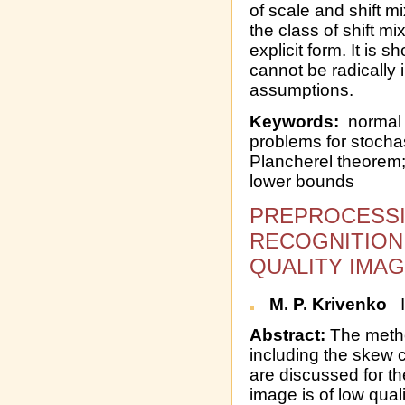
of scale and shift mi
the class of shift mi
explicit form. It is 
cannot be radically 
assumptions.
Keywords:
normal d
problems for stochas
Plancherel theorem;
lower bounds
PREPROCESSI
RECOGNITION
QUALITY IMAG
M. P. Krivenko
I
Abstract:
The metho
including the skew 
are discussed for t
image is of low qual