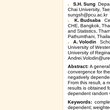
S.H. Sung
Depar
Chai University, Ta
sungsh@pcu.ac.kr
K. Budsaba
Cen
CHE, Bangkok, Thai
and Statistics, Tha
Pathumthani, Thail
A. Volodin
Schoo
University of Wester
University of Regin
Andrei.Volodin@ure
Abstract:
A general 
convergence for the
negatively dependen
From this result, a
results is obtained 
dependent random v
Keywords:
complet
dependent; weighte