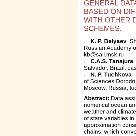
GENERAL DAT
BASED ON DI
WITH OTHER D
SCHEMES.
K. P. Belyaev
Sh
Russian Academy o
kb@sail.msk.ru
C.A.S. Tanajura
Salvador, Brazil, c
N. P. Tuchkova
of Sciences Dorodn
Moscow, Russia, t
Abstract:
Data assi
numerical ocean and
weather and climate
of state variables i
approximation cons
chains, which conve