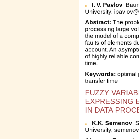
I. V. Pavlov
Baum
University, ipavlov
Abstract:
The proble
processing large vol
the model of a compu
faults of elements d
account. An asymptot
of highly reliable c
time.
Keywords:
optimal p
transfer time
FUZZY VARIAB
EXPRESSING 
IN DATA PROC
K.K. Semenov
S
University, semeno