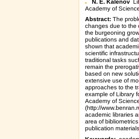
N. E. Kalenov
Li
Academy of Scienc
Abstract:
The problem
changes due to the 
the burgeoning growt
publications and dat
shown that academic 
scientific infrastruc
traditional tasks su
remain the prerogativ
based on new soluti
extensive use of m
approaches to the tra
example of Library f
Academy of Scienc
(http://www.benran.ru
academic libraries a
area of bibliometrics
publication materials