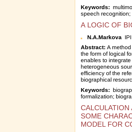
Keywords:
multimod
speech recognition;
A LOGIC OF B
N.A.Markova
IPI
Abstract:
A method f
the form of logical 
enables to integrat
heterogeneous sourc
efficiency of the ref
biographical resour
Keywords:
biograph
formalization; biogra
CALCULATION 
SOME CHARAC
MODEL FOR C