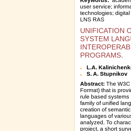
Keywords:
academic
user service; inform
technologies; digita
LNS RAS
UNIFICATION 
SYSTEM LANG
INTEROPERABI
PROGRAMS.
L.A. Kalinichen
S. A. Stupnikov
Abstract:
The W3C s
Format) that is provi
rule based systems b
family of unified la
creation of semanti
languages of various
analyzed. To charact
project, a short sur