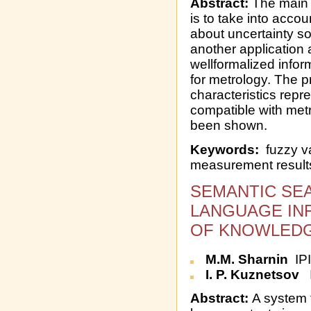
Abstract:
The main a
is to take into acco
about uncertainty sou
another application 
wellformalized inform
for metrology. The pri
characteristics repre
compatible with met
been shown.
Keywords:
fuzzy var
measurement result
SEMANTIC SE
LANGUAGE IN
OF KNOWLEDG
M.M. Sharnin
IP
I. P. Kuznetsov
I
Abstract:
A system f