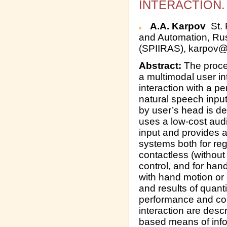
INTERACTION.
A.A. Karpov
St. 
and Automation, Ru
(SPIIRAS), karpov@
Abstract:
The proce
a multimodal user i
interaction with a 
natural speech inpu
by user’s head is d
uses a low-cost audi
input and provides 
systems both for re
contactless (withou
control, and for han
with hand motion or
and results of quant
performance and c
interaction are desc
based means of info