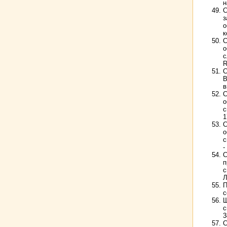
н
С
з
о
к
С
о
с
R
С
В
в
С
о
с
1
С
о
с
-
С
п
с
Л
П
с
Ш
с
3
С