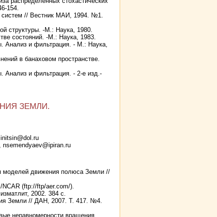
лиза распределенных стохастических
46-154.
 систем // Вестник МАИ, 1994. №1.
й структуры. -М.: Наука, 1980.
ве состояний. -М.: Наука, 1983.
 Анализ и фильтрация. - М.: Наука,
нений в банаховом пространстве.
Анализ и фильтрация. - 2-е изд.-
НИЯ ЗЕМЛИ.
nitsin@dol.ru
 nsemendyaev@ipiran.ru
ия моделей движения полюса Земли //
CAR (ftp://ftp/aer.com/).
зматлит, 2002. 384 с.
я Земли // ДАН, 2007. Т. 417. №4.
довые неравномерности вращения