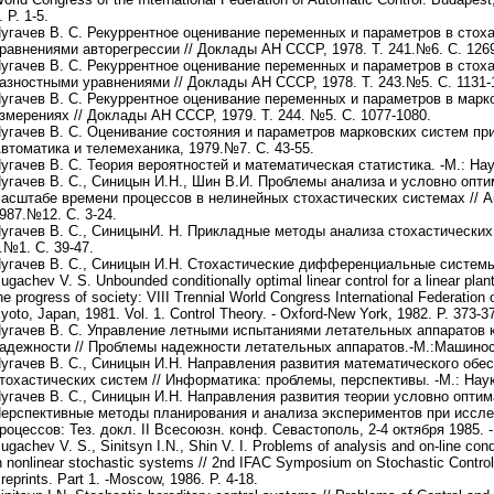
. P. 1-5.
угачев В. С. Рекуррентное оценивание переменных и параметров в стох
равнениями авторегрессии // Доклады АН СССР, 1978. Т. 241.№6. С. 126
угачев В. С. Рекуррентное оценивание переменных и параметров в стох
азностными уравнениями // Доклады АН СССР, 1978. Т. 243.№5. С. 1131-
угачев В. С. Рекуррентное оценивание переменных и параметров в марк
змерениях // Доклады АН СССР, 1979. Т. 244. №5. С. 1077-1080.
угачев В. С. Оценивание состояния и параметров марковских систем при
втоматика и телемеханика, 1979.№7. С. 43-55.
угачев В. С. Теория вероятностей и математическая статистика. -М.: Нау
угачев В. С., Синицын И.Н., Шин В.И. Проблемы анализа и условно опт
асштабе времени процессов в нелинейных стохастических системах // А
987.№12. С. 3-24.
угачев В. С., СиницынИ. Н. Прикладные методы анализа стохастических 
.№1. С. 39-47.
угачев В. С., Синицын И.Н. Стохастические дифференциальные системы. -
ugachev V. S. Unbounded conditionally optimal linear control for а linear plan
he progress of society: VIII Trennial World Congress International Federation 
yoto, Japan, 1981. Vol. 1. Control Theory. - Oxford-New York, 1982. P. 373-3
угачев В. С. Управление летными испытаниями летательных аппаратов 
адежности // Проблемы надежности летательных аппаратов.-М.:Машиност
угачев В. С., Синицын И.Н. Направления развития математического обе
тохастических систем // Информатика: проблемы, перспективы. -М.: Наука
угачев В. С., Синицын И.Н. Направления развития теории условно оптим
ерспективные методы планирования и анализа экспериментов при иссл
роцессов: Тез. докл. II Всесоюзн. конф. Севастополь, 2-4 октября 1985. -М
ugachev V. S., Sinitsyn I.N., Shin V. I. Problems of analysis and on-line condi
n nonlinear stochastic systems // 2nd IFAC Symposium on Stochastic Control
reprints. Part 1. -Moscow, 1986. P. 4-18.