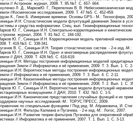
емли // Астроном. журнал, 2008. Т. 85.№7. С. 657- 664.
куленко Л. Д., МарковЮ. Г., Перепелкин В. В. Небесномеханическая м
емли //Космические исследования, 2009. Т. 47.№5. С. 452-459.
дуан К., Гино Б. Измерение времени. Основы GPS.- М.: Техносфера, 200
иницын И.Н. Стохастические модели флуктуаций движения Земли в усл
истемы и средства информатики. Спец. вып. Геоинформационные технолог
арков Ю. Г., Синицын И.Н. Спектрально-корреляционные и кинетические
строном. журнал, 2004. Т. 81.№2. С. 184-192.
арков Ю. Г., Синицын И.Н. Корреляционная модель приливной неравном
008. Т. 419.№3. С. 338-341.
угачев В. С., Синицын И.Н. Теория стохастических систем. - 2-е изд.-М.:
арков Ю. Г., Синицын И.Н. Одно- и многомерные распределения флукт
емли // ДАН, 2009. Т. 428.№5. С. 616-619.
иницын И.Н. Методы построения информационных моделей эредитарных
ращения Земли // Информатика и её применения, 2009. Т. 3. Вып. 1. С. 2-
иницын И.Н. Вероятностные методы построения информационных модел
емли // Информатика и её применения, 2009. Т. 3. Вып. 4. С. 2-11.
иницын И.Н. Квазилинейные методы построения информационных модел
ращения Земли // Информатика и её применения, 2008. Т. 2. Вып. 1. С. 3
арков Ю. Г., Синицын И.Н. Вероятностные модели флуктуаций неравно
естационарных возмущениях // ДАН, 2010. Т. 432. №3. С. 1-5.
иницын И.Н. Канонические представления случайных функций и их прим
оддержки научных исследований.-М.: ТОРУС ПРЕСС, 2009.
правочник по специальным функциям / Под ред. М. Абрамовича, И. Стига
иницын И.Н. Фильтры Калмана и Пугачева. - 2-е изд.-М.: Логос, 2007.
иницын И.Н. Развитие теории фильтров Пугачева для оперативной обра
истемах // Информатика и её применения, 2007. Т. 1. Вып. 1. С. 3-13.