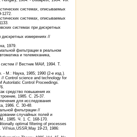
астических системах, описываемых
9-1272.
астических системах, описываемых
1133.
овских системах при дискретных
 дискретных измерениях //
ка, 1979.
имальной фильтрации в реальном
втоматика и телемеханика,
систем // Вестник МАИ, 1994. Т.
 М.: Наука, 1985; 1990 (2-е изд.).
t // Control science and technology for
of Autonlatic Control Proceedings.
76.
как средство повышения их
роение, 1985. С. 25-37.
спечения для исследования
, 1986. С. 30-48.
альной фильтрации //
едовании случайных полей и
., 1985. Ч. 1. С. 168-170.
tionally optimal filtering of processes
. Vil'nius,USSR,May 19-23, 1986: