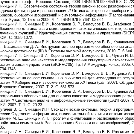
аучно-техн. конф. - Воронеж: Саквоее, 2008. ISBN 978-9900659-6-3. С. 723
иницын И.Н. Современное состояние теории канонических разложений с
адачам фильтрации и распознавания // Оптико-электронные приборы и у
бразов, обработки изображений и символьной информации (Распознавание
онф. Курск, 13-15 мая 2008. Ч. 1. ISBN 978-5-7681-0378-1.
иницын И.Н., Синицын В.И., Корепанов Э. Р., Белоусов В. В., Агафонов
беспечение для анализа и моделирования стохастических систем, осно
лучайных функций // Идентификация систем и задачи управления (SICPRO
OM. С. 1059-1072.
иницын И.Н., Синицын В.И., Корепанов Э. Р., Белоусов В. В., Конашенков
., Басилашвили Д. А. Инструментальное программное обеспечение анали
ысокой доступности (III) // Системы высокой доступности, 2010. Т. 6.№4. 
иницын И.Н. Синицын В.И., Корепанов Э. Р., Белоусов В. В., Чумин И. 
беспечение анализа качества и моделирования сингулярных стохастиче
истем и задачи управления (SICPRO'05): Тр. IV Междунар. конф., 2005. 
734-1743.
иницын И.Н., Синицын В.И. Корепанов Э. Р., Белоусов В. В., Куценко А.
беспечение на основе символьных вычислений для исследования регул
истем // Кибернетика и высокие технологии XXI века (C&T 2007): Сб. док
 Воронеж: Саквоее, 2007. Т. 2. С. 561-573.
иницын И.Н., Синицын В.И., Корепанов Э. Р., Белоусов В. В., Куценко А
рограммного обеспечения для анализа качества и моделирования регул
истем // Системный анализ и информационные технологии (CАИТ-2007, Об
КИ, 2007. Т. 1. С. 20-23.
угачев В. С., Синицын И.Н. Стохастические системы. Теория и программ
ессии Отделения информатики, вычислительной техники и автоматизации 
айкин М. Е., Синицын И.Н. Проблемы фильтрации и распознавания образ
войствами симметрии // Распознавание образов и анализ изображений, 2001
85.
иницын И.Н., Синицын В.И., Корепанов Э. Р., Белоусов В. В. Развитие 