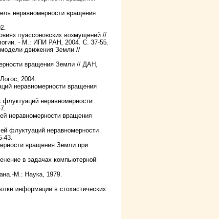
одель неравномерности вращения
2.
овиях пуассоновских возмущений //
ии. - М.: ИПИ РАН, 2004. С. 37-55.
 модели движения Земли //
ерности вращения Земли // ДАН,
 Логос, 2004.
уаций неравномерности вращения
 флуктуаций неравномерности
7.
ей неравномерности вращения
ей флуктуаций неравномерности
5-43.
мерности вращения Земли при
енение в задачах компьютерной
на.-М.: Наука, 1979.
ботки информации в стохастических