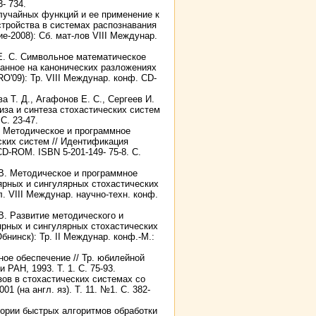
- 734.
лучайных функций и ее применение к
стройства в системах распознавания
-2008): Сб. мат-лов VIII Междунар.
 Е. С. Символьное математическое
ванное на канонических разложениях
'09): Тр. VIII Междунар. конф. CD-
а Т. Д., Агафонов Е. С., Сергеев И.
за и синтеза стохастических систем
С. 23-47.
В. Методическое и программное
ских систем // Идентификация
CD-ROM. ISBN 5-201-149- 75-8. С.
 В. Методическое и программное
ярных и сингулярных стохастических
л. VIII Междунар. научно-техн. конф.
.В. Развитие методического и
ярных и сингулярных стохастических
нинск): Тр. II Междунар. конф.-М.:
ное обеспечение // Тр. юбилейной
РАН, 1993. Т. 1. С. 75-93.
ов в стохастических системах со
 (на англ. яз). Т. 11. №1. С. 382-
теории быстрых алгоритмов обработки