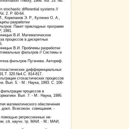
 Information Theory, 1986. Vol. 15. No.
n stochastic differential systems //
l. 2. P. 60-64.
., Корепанов Э. Р., Куленко О. А.,
нципы разработки
льтров: Пакет прикладных программ
, 1991.
 Синицын В.И. Математическое
за процессов в дискретных
5.
 Синицын В.И. Проблемы разработки
птимальных фильтров // Системы и
нтеза фильтров Пугачева. Автореф.
 стохастических дифференциальных
1.Т. 320.№4.С. 814-817.
ильтрации стохастических процессов
 Вып. 5. - М.: Наука, 1993. С. 106-
 фильтрации процессов в
атики. Вып. 7. - М.: Наука, 1995.
ития математического обеспечения
 докл. Всесоюзн. совещания. -
с помощью регрессионных не-
. сб. научн. тр. МАИ. - М.: МАИ,