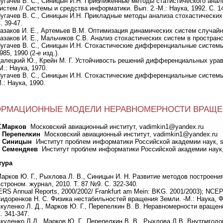
угачев В. С., Синицын И.Н. Приближенные методы статистического ана
истем // Системы и средства информатики. Вып. 2.-М.: Наука, 1992. С. 1
угачев В. С., Синицын И.Н. Прикладные методы анализа стохастических
. 39-47.
азаков И. Е., Артемьев В.М. Оптимизация динамических систем случайно
азаков И. Е., Мальчиков С.В. Анализ стохастических систем в пространст
угачев В. С., Синицын И.Н. Стохастические дифференциальные системы.
985, 1990 (2-е изд.).
алецкий Ю., Крейн М. Г. Устойчивость решений дифференциальных урав
М.: Наука, 1970.
угачев В. С., Синицын И.Н. Стохастические дифференциальные системы. 
.: Наука, 1990.
РМАЦИОННЫЕ МОДЕЛИ НЕРАВНОМЕРНОСТИ ВРАЩЕ
Г.Марков
Московский авиационный институт, vadimkin1@yandex.ru
. Перепелкин
Московский авиационный институт, vadimkin1@yandex.ru
. Синицын
Институт проблем информатики Российской академии наук, si
. Семендяев
Институт проблем информатики Российской академии наук,
тура
арков Ю. Г., Рыхлова Л. В., Синицын И. Н. Развитие методов построен
строном. журнал, 2010. Т. 87.№9. С. 322-340.
ERS Annual Reports, 2000/2002/ Frankfurt am Mein: BKG. 2001/2003); NCEP/N
идоренков Н. С. Физика нестабильностей вращения Земли. -М.: Наука, Фи
куленко Л. Д., Марков Ю. Г., Перепелкин В. В. Неравномерности вращени
. 341-347.
куленко Л.Д., Марков Ю. Г., Перепелкин В. В., Рыхлова Л.В. Внутриго