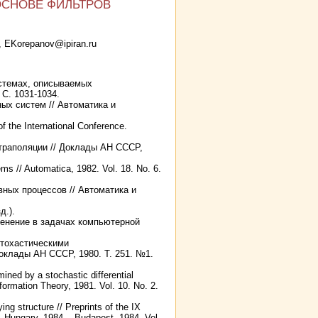
ОСНОВЕ ФИЛЬТРОВ
 EKorepanov@ipiran.ru
истемах, описываемых
С. 1031-1034.
ых систем // Автоматика и
 the International Conference.
страполяции // Доклады АН СССР,
ems // Automatica, 1982. Vol. 18. No. 6.
ных процессов // Автоматика и
д.).
енение в задачах компьютерной
стохастическими
оклады АН СССР, 1980. Т. 251. №1.
ined bу а stochastic differential
nformation Theory, 1981. Vol. 10. No. 2.
ng structure // Preprints of the IX
, Hungary, 1984. - Budapest, 1984. Vol.