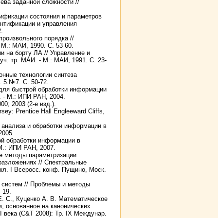
ева заданной сложности //
ификации состояния и параметров
ентификации и управления
.
роизвольного порядка //
М.: МАИ, 1990. С. 53-60.
 на борту ЛА // Управление и
ч. тр. МАИ. - М.: МАИ, 1991. С. 23-
онные технологии синтеза
 5.№7. С. 50-72.
 для быстрой обработки информации
 - М.: ИПИ РАН, 2004.
0; 2003 (2-е изд.).
rsey: Prentice Hall Engleeward Cliffs,
 анализа и обработки информации в
2005.
й обработки информации в
М.: ИПИ РАН, 2007.
ые методы параметризации
разложениях // Спектральные
кл. I Всеросс. конф. Пущино, Моск.
 систем // Проблемы и методы
 19.
Е. С., Куценко А. В. Математическое
, основанное на канонических
 века (C&T 2008): Тр. IX Междунар.