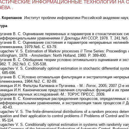
АСТИЧЕСКИЕ ИНФОРМАЦИОННЫЕ ТЕХНОЛОГИИ НА 
ЁВА .
Р. Корепанов
Институт проблем информатики Российской академии наук,
тура
угачев В. С. Оценивание переменных и параметров в стохастических с
ифференциальными уравнениями // Доклады АН СССР, 1978. Т. 241.№5. 
угачев В. С. Оценивание состояния и параметров непрерывных нелинейн
елемеханика, 1979.№6. С. 63-79.
ugachev V. S. Estimation of Markov processes // Time Series: Proceedings of
ottingham, 1979. - Amsterdam: North Holland, 1980. P. 389-400.
угачев В. С. Обобщение теории условно оптимального оценивания и эк
982. Т. 262.№3. С. 535-538.
ugachev V. S. Conditionally optimal estimation in stochastic differential syst
. 685-696.
угачев В. С.Условно оптимальная фильтрация и экстраполяция непрерыв
елемеханика, 1984.№2. С. 82-89.
иницын И.Н. Фильтры Калмана и Пугачева. - М.: Логос, 2005; 2007 (2-е из
иницын И.Н. Канонические представления случайных функций и их прим
оддержки научных исследований.-М.: ТОРУС ПРЕСС, 2009.
угачев В. С. Конечномерные распределения процессов, определяемых 
ифференциальными уравнениями, и экстраполяция таких процессов // Д
. 40-43.
ugachev V. S. The finite-dimensional distributions of а random process determ
quation and their application to control problems // Problems of Control and I
. 95-114.
ugachev V. S. Conditionally optimal estimation in systems with randomly varyi
orld Congress of the International Federation of Automatic Control. Budapest