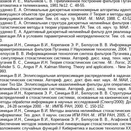
азаков И. Е., Мальчиков С. В. Приближенное построение фильтров Пугач
втоматика и телемеханика, 1981.№12. С. 48-55.
уденко Е. А. Оптимальные дискретные конечномерные алгоритмы идент
вижущихся объектов при дискретных измерениях // Теория и методы ид
вижущимися объектами: Тем. сб. науч. тр. МАИ. -М.: МАИ, 1988. С. 43-52
уденко Е. А. Оптимальная структура дискретных нелинейных фильтров п
татистические методы в теории управления ЛА: Тем. сб. науч. тр. МАИ. -
уденко Е. А. Адаптивный дискретный нелинейный фильтр для реализации
авигация ЛА в условиях параметрической неопределенности: Тем. сб. нау
0.
иницын И.Н., Синицын В.И., Корепанов Э. Р., Белоусов В. В. Информаци
араметризованных фильтров Пугачева // Наукоемкие технологии, 2004. Т.
елоусов В. В. Информационная технология синтеза фильтров Пугачева
 сингулярных стохастических системах. Автореф. дисс. канд. техн. наук.
угачев В. С., Синицын И.Н. Теория стохастических систем. -М.: Логос, 200
ohider S. G., Angus P. A. Kalman filtering. Theory and applications. - New Je
993.
иницын В.И. Эллипсоидальная аппроксимация распределений в задачах
тохастических системах. Автореф. дисс. докт. физ.-мат. наук. -М.:МАИ, 
оанг Тхо Ши. Эллипсоидальные квазилинейные фильтры для оперативно
елинейных стохастических системах. Автореф. дисс. канд. техн. наук. -
иницын И.Н., Корепанов Э. Р., Синицын В.И., Белоусов В. В. Структурн
аспределений в стохастических системах, основанные на канонических 
етоды обработки информации в научных исследований (Спектр'2000): До
бл., 24-28 октября 2000. - М.: ИМПБ РАН, 2000. С. 150-152.
иницын И.Н., Синицын В.И. Методы анализа нелинейных стохастических
нформатики: Тез. докл. II научн. сессии ИПИ РАН.-М.: ИПИ РАН, 2005. С.
иницын И.Н., Синицын В.И., Корепанов Э. Р., Белоусов В. В., Агафонов 
беспечение методов эквивалентной линеаризации стохастических систем
азложениях случайных функций // Кибернетика и высокие технологии XXI