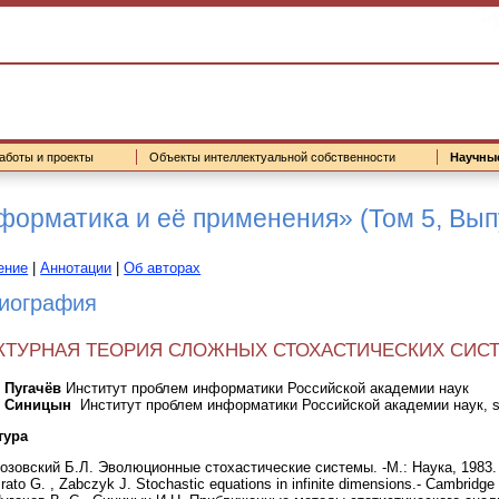
аботы и проекты
Объекты интеллектуальной собственности
Научны
орматика и её применения» (Том 5, Выпу
ение
|
Аннотации
|
Об авторах
иография
КТУРНАЯ ТЕОРИЯ СЛОЖНЫХ СТОХАСТИЧЕСКИХ СИСТ
. Пугачёв
Институт проблем информатики Российской академии наук
. Синицын
Институт проблем информатики Российской академии наук, si
тура
озовский Б.Л. Эволюционные стохастические системы. -М.: Наука, 1983.
rato G. , Zabczyk J. Stochastic equations in infinite dimensions.- Cambridge