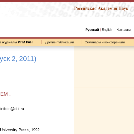
Русский
|
English
Контакты
е журналы ИПИ РАН
Другие публикации
Семинары и конференции
ск 2, 2011)
ЕМ .
nitsin@dol.ru
 University Press, 1992.