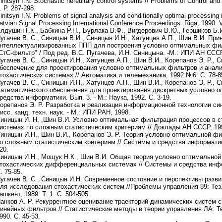
initsyn I.N. Stochastic hereditary control systems // Problems of Control and
. P. 287-298.
initsyn I.N. Problems of signal analysis and conditionally optimal processing i
atvian Signal Processing International Conference Proceedings. Riga, 1990. Vo
лдушин Г.К., Бабкина Р.Н., Бурлака В.Ф., Вигдерович В.Ю., Гершиков Б.И
угачев В. С., Синицын В.И., Синицын И.Н., Хатунцев А.П., Шин В.И. При
нтеллектуализированных ППП для построения условно оптимальных фи
СтС-фильтр" / Под ред. В.С. Пугачева, И.Н. Синицына. -М.: ИПИ АН СССР
угачев В. С., Синицын И.Н., Хатунцев А.П., Шин В.И., Корепанов Э. Р.,
беспечение для проектирования условно оптимальных фильтров и анали
тохастических системах // Автоматика и телемеханика, 1992.№6. С. 78-8
угачев В. С., Синицын И.Н., Хатунцев А.П., Шин В.И., Корепанов Э. Р.,
атематического обеспечения для проектирования дискретных условно о
редства информатики. Вып. 3. - М.: Наука, 1992. С. 3-19.
орепанов Э. Р. Разработка и реализация информационной технологии си
исс. канд. техн. наук. - М.: ИПИ РАН, 1998.
иницын И. Н. ,Шин В.И. Условно оптимальная фильтрация процессов в
истемах по сложным статистическим критериям // Доклады АН СССР, 199
иницын И.Н., Шин В.И., Корепанов Э. Р. Теория условно оптимальной ф
о сложным статистическим критериям // Системы и средства информатики.
20.
иницын И.Н., Мощук Н.К., Шин В.И. Общая теория условно оптимальной
тохастических дифференциальных системах // Системы и средства информ
. 75-85.
угачев В. С., Синицын И.Н. Современное состояние и перспективы разв
ля исследования стохастических систем //Проблемы управления-89: Тез.
ашкент, 1989. Т. 1. С. 504-505.
анков А. Р. Рекуррентное оценивание траекторий динамических систем 
инейных фильтров // Статистические методы в теории управления ЛА: Тем
990. С. 45-53.