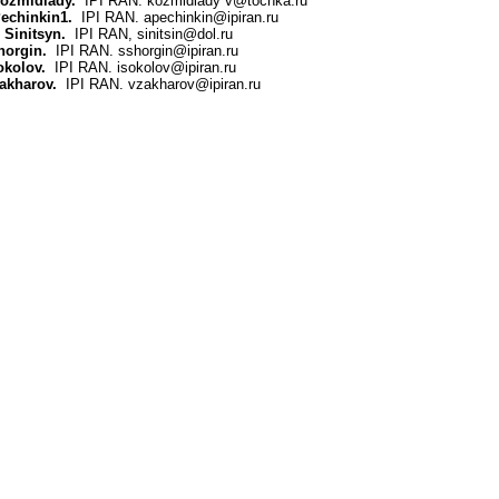
Kozmidiady.
IPI RAN. kozmidiady v@tochka.ru
Pechinkin1.
IPI RAN. apechinkin@ipiran.ru
. Sinitsyn.
IPI RAN, sinitsin@dol.ru
horgin.
IPI RAN. sshorgin@ipiran.ru
okolov.
IPI RAN. isokolov@ipiran.ru
Zakharov.
IPI RAN. vzakharov@ipiran.ru