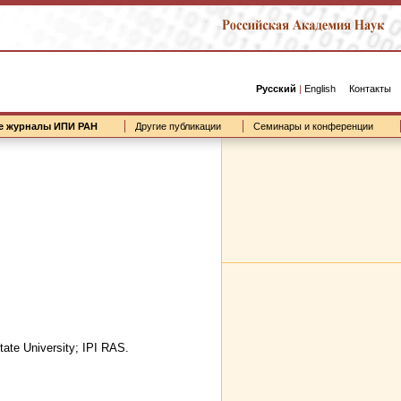
Русский
|
English
Контакты
е журналы ИПИ РАН
Другие публикации
Семинары и конференции
ate University; IPI RAS.