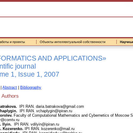
аботы и проекты
Объекты интеллектуальной собственности
Научны
FORMATICS AND APPLICATIONS»
tific journal
me 1, Issue 1, 2007
|
Abstract
|
Bibliography
 Authors
Batrakova.
IPI RAN. daria.batrakova@gmail.com
Chaplygin.
IPI RAN. vchaplygin@ipiran.ru
orolev.
Faculty of Computational Mathematics and Cybernetics of Moscow St
v@comtv.ru
. Ilyin.
IPI RAN. vdilyin@ipiran.ru
B. Kozerenko.
IPI RAN. kozerenko@mail.ru