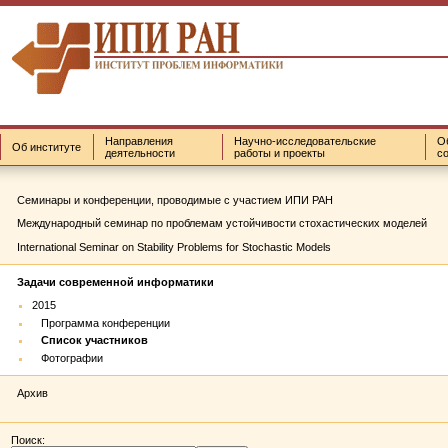
Направления
Научно-исследовательские
О
Об институте
деятельности
работы и проекты
с
Семинары и конференции, проводимые с участием ИПИ РАН
Международный семинар по проблемам устойчивости стохастических моделей
International Seminar on Stability Problems for Stochastic Models
Задачи современной информатики
2015
Программа конференции
Список участников
Фотографии
Архив
Поиск: