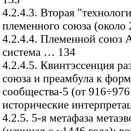
4.2.4.3. Вторая "техноло
племенного союза (около 2
4.2.4.4. Племенной союз
система … 134
4.2.4.5. Квинтэссенция р
союза и преамбула к фо
сообщества-5 (от 916÷976 г
исторические интерпрета
4.2.5. 5-я метафаза мета
(начиная с ~1446 года): в