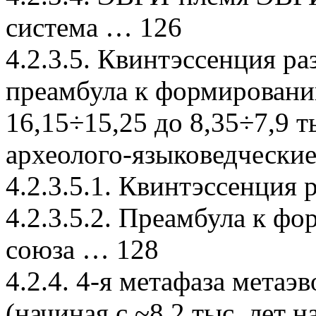
система … 126
4.2.3.5. Квинтэссенция р
преамбула к формировани
16,15÷15,25 до 8,35÷7,9 ты
археолого-языковедчески
4.2.3.5.1. Квинтэссенци
4.2.3.5.2. Преамбула к 
союза … 128
4.2.4. 4-я метафаза мета
(начиная с ~8,2 тыс. лет н